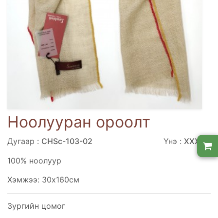
Ноолууран ороолт
Дугаар :
CHSc-103-02
Үнэ :
ХХХХХ
100% ноолуур
Хэмжээ: 30х160см
Зургийн цомог