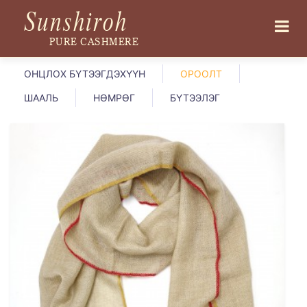
Sunshiroh
PURE CASHMERE
ОНЦЛОХ БҮТЭЭГДЭХҮҮН
ОРООЛТ
ШААЛЬ
НӨМРӨГ
БҮТЭЭЛЭГ