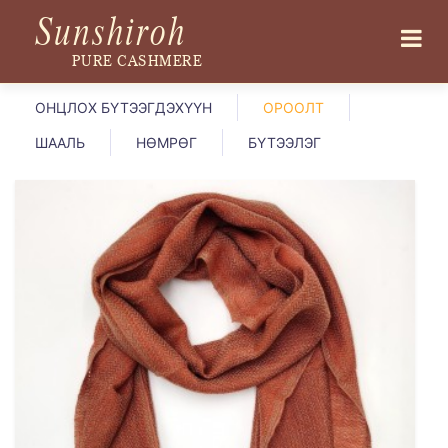
Sunshiroh
PURE CASHMERE
ОНЦЛОХ БҮТЭЭГДЭХҮҮН
ОРООЛТ
ШААЛЬ
НӨМРӨГ
БҮТЭЭЛЭГ