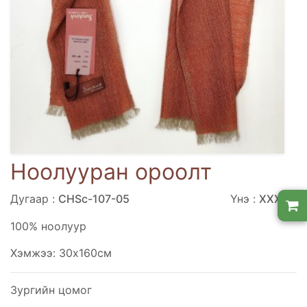
Ноолууран ороолт
Дугаар :
CHSc-107-05
Үнэ :
ХХХХХ
100% ноолуур
Хэмжээ: 30х160см
Зургийн цомог