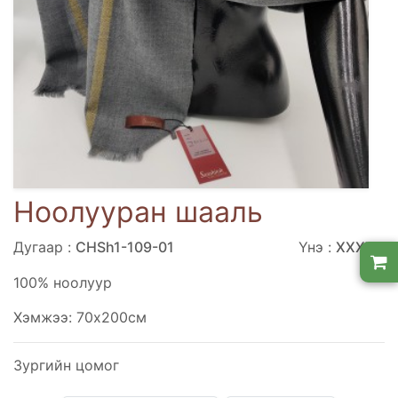
Ноолууран шааль
Дугаар :
CHSh1-109-01
Үнэ :
ХХХХХ
100% ноолуур
Хэмжээ: 70x200см
Зургийн цомог