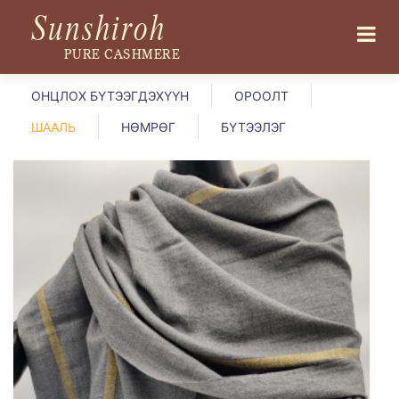
Sunshiroh
PURE CASHMERE
ОНЦЛОХ БҮТЭЭГДЭХҮҮН
ОРООЛТ
ШААЛЬ
НӨМРӨГ
БҮТЭЭЛЭГ