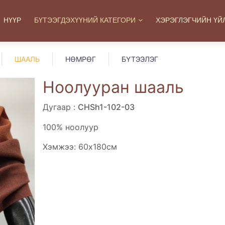
НҮҮР
БҮТЭЭГДЭХҮҮНИЙ КАТЕГОРИ
ХЭРЭГЛЭГЧИЙН ҮЙ
ШААЛЬ
НӨМРӨГ
БҮТЭЭЛЭГ
Ноолууран шааль
Дугаар :
CHSh1-102-03
100% ноолуур
Хэмжээ: 60x180см