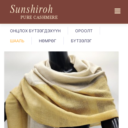
Sunshiroh
PURE CASHMERE
ОНЦЛОХ БҮТЭЭГДЭХҮҮН
ОРООЛТ
ШААЛЬ
НӨМРӨГ
БҮТЭЭЛЭГ