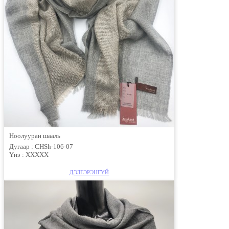
Ноолууран шааль
Дугаар :
CHSh-106-07
Үнэ :
XXXXX
ДЭЛГЭРЭНГҮЙ