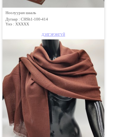
Ноолууран шааль
Дугаар :
CHSh1-100-414
Үнэ :
ХХХХХ
ДЭЛГЭРЭНГҮЙ