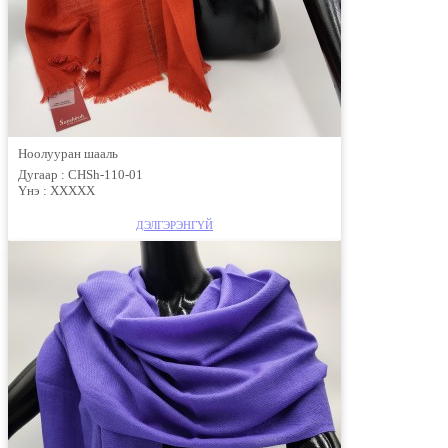
Ноолууран шааль
Дугаар :
CHSh-110-01
Үнэ :
ХХХХХ
ДЭЛГЭРЭНГҮЙ