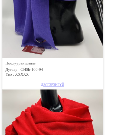
Ноолууран шааль
Дугаар :
CHSh-100-94
Үнэ :
XXXXX
ДЭЛГЭРЭНГҮЙ