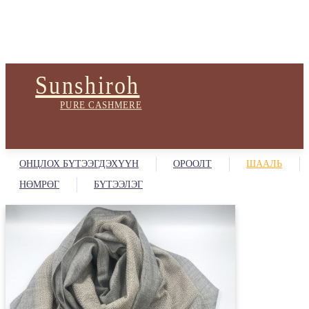
Sunshiroh
PURE CASHMERE
ОНЦЛОХ БҮТЭЭГДЭХҮҮН
ОРООЛТ
ШААЛЬ
НӨМРӨГ
БҮТЭЭЛЭГ