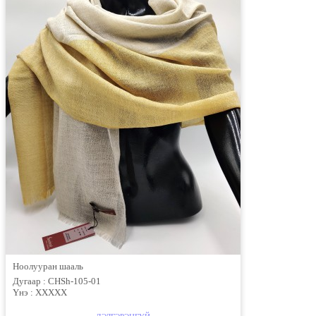
Ноолууран шааль
Дугаар :
CHSh-105-01
Үнэ :
XXXXX