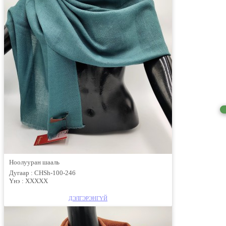
Ноолууран шааль
Дугаар :
CHSh-100-246
Үнэ :
ХХХХХ
ДЭЛГЭРЭНГҮЙ