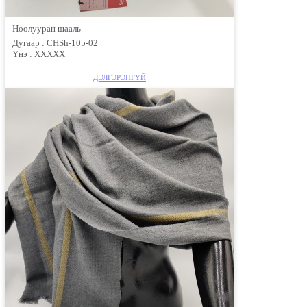
Ноолууран шааль
Дугаар :
CHSh-105-02
Үнэ :
ХХХХХ
ДЭЛГЭРЭНГҮЙ