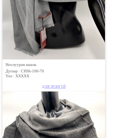
Ноолууран шааль
Дугаар :
CHSh-100-70
Үнэ :
ХХХХХ
ДЭЛГЭРЭНГҮЙ