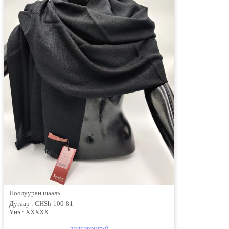
Ноолууран шааль
Дугаар :
CHSh-100-81
Үнэ :
ХХХХХ