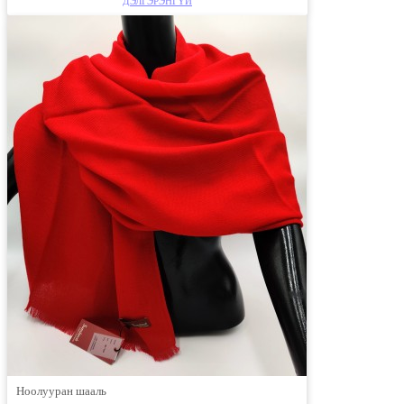
ДЭЛГЭРЭНГҮЙ
Ноолууран шааль