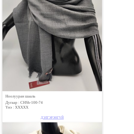
Ноолууран шааль
Дугаар :
CHSh-100-74
Үнэ :
XXXXX
ДЭЛГЭРЭНГҮЙ