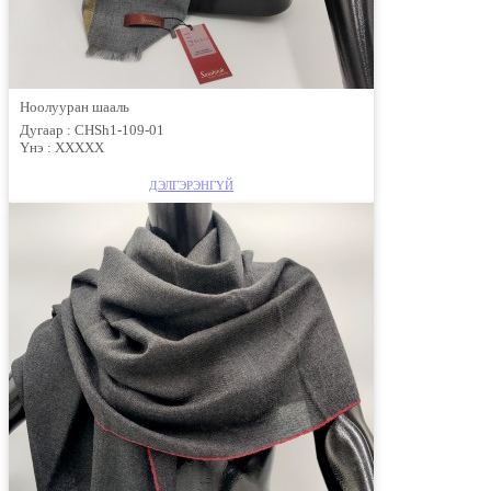
Ноолууран шааль
Дугаар :
CHSh1-109-01
Үнэ :
ХХХХХ
ДЭЛГЭРЭНГҮЙ