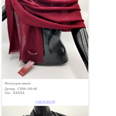
Ноолууран шааль
Дугаар :
CHSh-100-46
Үнэ :
XXXXX
ДЭЛГЭРЭНГҮЙ