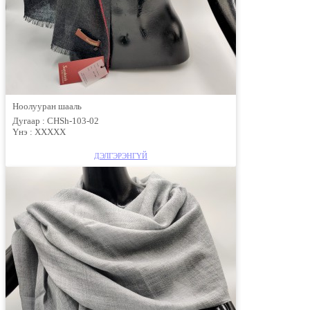
Ноолууран шааль
Дугаар :
CHSh-103-02
Үнэ :
ХХХХХ
ДЭЛГЭРЭНГҮЙ