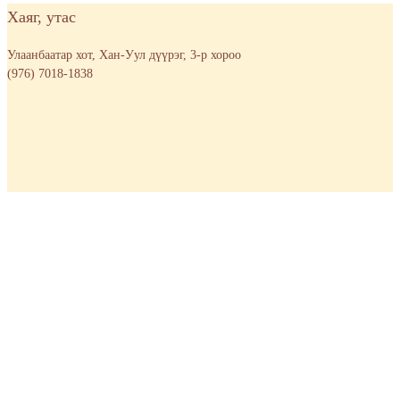
Хаяг, утас
Улаанбаатар хот, Хан-Уул дүүрэг, 3-р хороо
(976) 7018-1838
Бүтээгдэхүүний Категори
ОНЦЛОХ БҮТЭЭГДЭХҮҮН
ОРООЛТ
ШААЛЬ
НӨМРӨГ
БҮТЭЭЛЭГ
Хэрэглэгчийн Үйлчилгээ
ЗАХИАЛАГЧИЙН ҮЙЛЧИЛГЭЭНИЙ НӨХЦЛҮҮД
НУУЦЛАЛЫН БОДЛОГО