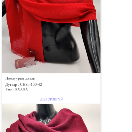
Ноолууран шааль
Дугаар :
CHSh-100-42
Үнэ :
XXXXX
ДЭЛГЭРЭНГҮЙ