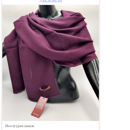
ДЭЛГЭРЭНГҮЙ
Ноолууран шааль