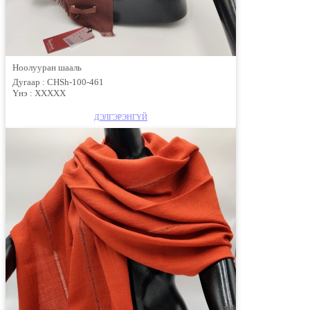
Ноолууран шааль
Дугаар :
CHSh-100-461
Үнэ :
ХХХХХ
ДЭЛГЭРЭНГҮЙ