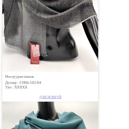
Ноолууран шааль
Дугаар :
CHSh-102-04
Үнэ :
XXXXX
ДЭЛГЭРЭНГҮЙ