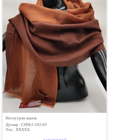
Ноолууран шааль
Дугаар :
CHSh1-102-03
Үнэ :
ХХХХХ