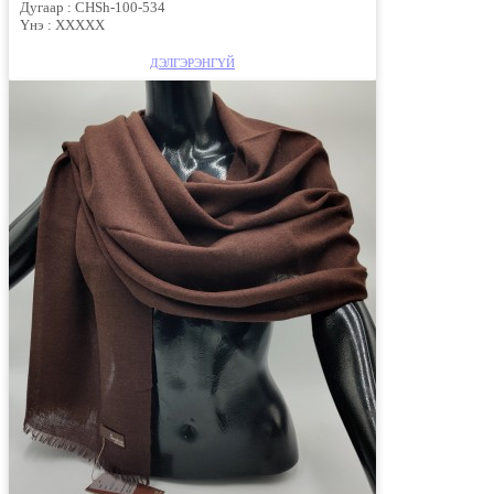
Дугаар :
CHSh-100-534
Үнэ :
ХХХХХ
ДЭЛГЭРЭНГҮЙ