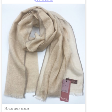
ДЭЛГЭРЭНГҮЙ
Ноолууран шааль