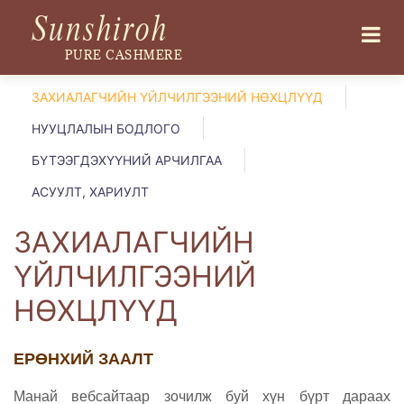
Sunshiroh
PURE CASHMERE
ЗАХИАЛАГЧИЙН ҮЙЛЧИЛГЭЭНИЙ НӨХЦЛҮҮД
НУУЦЛАЛЫН БОДЛОГО
БҮТЭЭГДЭХҮҮНИЙ АРЧИЛГАА
АСУУЛТ, ХАРИУЛТ
ЗАХИАЛАГЧИЙН
ҮЙЛЧИЛГЭЭНИЙ
НӨХЦЛҮҮД
ЕРӨНХИЙ ЗААЛТ
Манай вебсайтаар зочилж буй хүн бүрт дараах