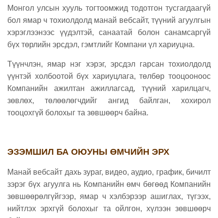
Монгол улсын хууль тогтоомжид тодотгон тусгагдаагүй
бол ямар ч тохиолдолд манай вебсайт, түүний агуулгын
хэрэглээнээс үүдэлтэй, санаатай болон санамсаргүй
бүх төрлийн эрсдэл, гэмтлийг Компани үл хариуцна.
Түүнчлэн, ямар нэг хэрэг, эрсдэл гарсан тохиолдолд
үүнтэй холбоотой бүх хариуцлага, төлбөр тооцооноос
Компанийн ажилтан ажиллагсад, түүний харилцагч,
зөвлөх, төлөөлөгчдийг ангид байлган, хохирол
тооцохгүй болохыг та зөвшөөрч байна.
ЭЗЭМШИЛ БА ОЮУНЫ ӨМЧИЙН ЭРХ
Манай вебсайт дахь зураг, видео, аудио, график, бичилт
зэрэг бүх агуулга нь Компанийн өмч бөгөөд Компанийн
зөвшөөрөлгүйгээр, ямар ч хэлбэрээр ашиглах, түгээх,
нийтлэх эрхгүй болохыг та ойлгон, хүлээн зөвшөөрч