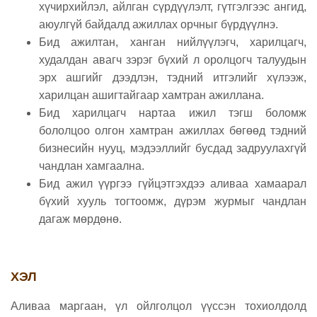
хүчирхийлэл, айлган сүрдүүлэлт, гүтгэлгээс ангид,
аюулгүй байдалд ажиллах орчныг бүрдүүлнэ.
Бид ажилтан, ханган нийлүүлэгч, харилцагч,
худалдан авагч зэрэг бүхий л оролцогч талуудын
эрх ашгийг дээдлэн, тэдний итгэлийг хүлээж,
харилцан ашигтайгаар хамтран ажиллана.
Бид харилцагч нартаа ижил тэгш боломж
бололцоо олгон хамтран ажиллах бөгөөд тэдний
бизнесийн нууц, мэдээллийг бусдад задруулахгүй
чандлан хамгаална.
Бид ажил үүргээ гүйцэтгэхдээ аливаа хамаарал
бүхий хууль тогтоомж, дүрэм журмыг чандлан
дагаж мөрдөнө.
ХЭЛ
Аливаа маргаан, үл ойлголцол үүссэн тохиолдолд