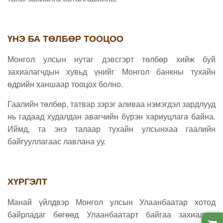
ҮНЭ БА ТӨЛБӨР ТООЦОО
Монгол улсын нутаг дэвсгэрт төлбөр хийж буй
захиалагчдын хувьд үнийг Монгол банкны тухайн
өдрийн ханшаар тооцох болно.
Гаалийн төлбөр, татвар зэрэг аливаа нэмэгдэл зардлууд
нь гадаад худалдан авагчийн бүрэн хариуцлага байна.
Иймд, та энэ талаар тухайн улсынхаа гаалийн
байгууллагаас лавлана уу.
ХҮРГЭЛТ
Манай үйлдвэр Монгол улсын Улаанбаатар хотод
байрладаг бөгөөд Улаанбаатарт байгаа захиалагч