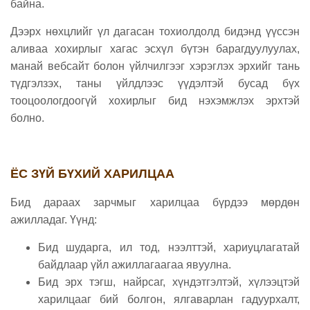
байна.
Дээрх нөхцлийг үл дагасан тохиолдолд бидэнд үүссэн
аливаа хохирлыг хагас эсхүл бүтэн барагдуулуулах,
манай вебсайт болон үйлчилгээг хэрэглэх эрхийг тань
түдгэлзэх, таны үйлдлээс үүдэлтэй бусад бүх
тооцоологдоогүй хохирлыг бид нэхэмжлэх эрхтэй
болно.
ЁС ЗҮЙ БҮХИЙ ХАРИЛЦАА
Бид дараах зарчмыг харилцаа бүрдээ мөрдөн
ажилладаг. Үүнд:
Бид шударга, ил тод, нээлттэй, хариуцлагатай
байдлаар үйл ажиллагаагаа явуулна.
Бид эрх тэгш, найрсаг, хүндэтгэлтэй, хүлээцтэй
харилцааг бий болгон, ялгаварлан гадуурхалт,