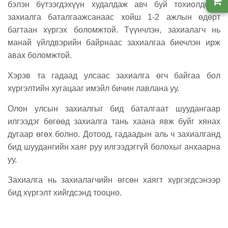
бэлэн бүтээгдэхүүн худалдаж авч буй тохиолдолд,
захиалга баталгаажсанаас хойш 1-2 ажлын өдөрт
багтаан хүргэх боломжтой. Түүнчлэн, захиалагч нь
манай үйлдвэрийн байрнаас захиалгаа биечлэн ирж
авах боломжтой.
Хэрэв та гадаад улсаас захиалга өгч байгаа бол
хүргэлтийн хугацааг имэйл бичин лавлана уу.
Олон улсын захиалгыг бид баталгаат шуудангаар
илгээдэг бөгөөд захиалга тань хаана явж буйг хянах
дугаар өгөх болно. Дотоод, гадаадын аль ч захиалганд
бид шуудангийн хаяг руу илгээдэггүй болохыг анхаарна
уу.
Захиалга нь захиалагчийн өгсөн хаягт хүргэгдсэнээр
бид хүргэлт хийгдсэнд тооцно.