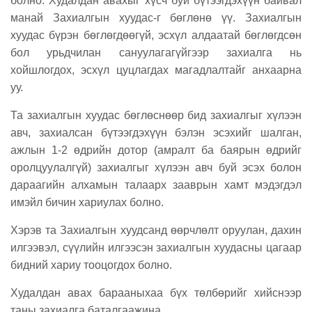
болно. Худалдан авахыг хүсч буй бүтээгдэхүүн байвал
манай Захиалгын хуудас-г бөглөнө үү. Захиалгын
хуудас бүрэн бөглөгдөөгүй, эсхүл алдаатай бөглөгдсөн
бол урьдчилан сануулагагүйгээр захиалга нь
хойшлогдох, эсхүл цуцлагдах магадлалтайг анхаарна
уу.
Та захиалгын хуудас бөглөснөөр бид захиалгыг хүлээн
авч, захиалсан бүтээгдэхүүн бэлэн эсэхийг шалган,
ажлын 1-2 өдрийн дотор (амралт ба баярын өдрийг
оролцуулалгүй) захиалгыг хүлээн авч буй эсэх болон
дараагийн алхамын талаарх зааврын хамт мэдэгдэл
имэйл бичин хариулах болно.
Хэрэв та Захиалгын хуудсанд өөрчлөлт оруулан, дахин
илгээвэл, сүүлийн илгээсэн захиалгын хуудасны цагаар
бидний хариу тооцогдох болно.
Худалдан авах барааныхаа бүх төлбөрийг хийснээр
таны захиалга баталгаажина.