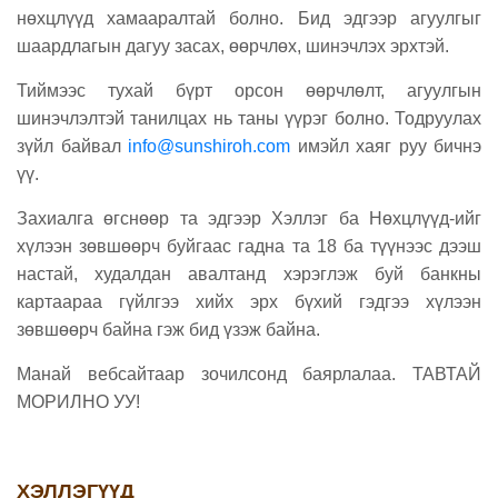
нөхцлүүд хамааралтай болно. Бид эдгээр агуулгыг
шаардлагын дагуу засах, өөрчлөх, шинэчлэх эрхтэй.
Тиймээс тухай бүрт орсон өөрчлөлт, агуулгын
шинэчлэлтэй танилцах нь таны үүрэг болно. Тодруулах
зүйл байвал
info@sunshiroh.com
имэйл хаяг руу бичнэ
үү.
Захиалга өгснөөр та эдгээр Хэллэг ба Нөхцлүүд-ийг
хүлээн зөвшөөрч буйгаас гадна та 18 ба түүнээс дээш
настай, худалдан авалтанд хэрэглэж буй банкны
картаараа гүйлгээ хийх эрх бүхий гэдгээ хүлээн
зөвшөөрч байна гэж бид үзэж байна.
Манай вебсайтаар зочилсонд баярлалаа. ТАВТАЙ
МОРИЛНО УУ!
ХЭЛЛЭГҮҮД