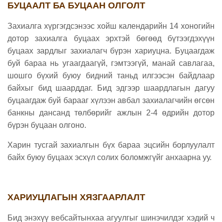
БУЦААЛТ БА БУЦААН ОЛГОЛТ
Захиалга хүргэгдсэнээс хойш календарийн 14 хоногийн
дотор захиалга буцаах эрхтэй бөгөөд бүтээгдэхүүн
буцаах зардлыг захиалагч бүрэн хариуцна. Буцаагдаж
буй бараа нь угаагдаагүй, гэмтээгүй, манай савлагаа,
шошго бүхий буюу бидний таньд илгээсэн байдлаар
байхыг бид шаарддаг. Бид эдгээр шаардлагын дагуу
буцаагдаж буй барааг хүлээн авбал захиалагчийн өгсөн
банкны дансанд төлбөрийг ажлын 2-4 өдрийн дотор
бүрэн буцаан олгоно.
Харин тусгай захиалгын бүх бараа эцсийн борлуулалт
байх буюу буцаах эсхүл солих боломжгүйг анхаарна уу.
ХАРИУЦЛАГЫН ХЯЗГААРЛАЛТ
Бид энэхүү вебсайтынхаа агуулгыг шинэчилдэг хэдий ч