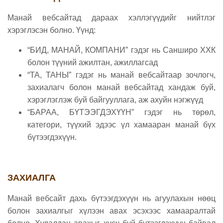
Манай вебсайтад дараах хэллэгүүдийг нийтлэг
хэрэглэсэн болно. Үүнд:
“БИД, МАНАЙ, КОМПАНИ” гэдэг нь Санширо ХХК
болон түүний ажилтан, ажиллагсад
“ТА, ТАНЫ” гэдэг нь манай вебсайтаар зочлогч,
захиалагч болон манай вебсайтад хандаж буй,
хэрэглэглэж буй байгууллага, аж ахуйн нэгжүүд
“БАРАА, БҮТЭЭГДЭХҮҮН” гэдэг нь төрөл,
категори, түүхий эдээс үл хамааран манай бүх
бүтээгдэхүүн.
ЗАХИАЛГА
Манай вебсайт дахь бүтээгдэхүүн нь агуулахын нөөц
болон захиалгыг хүлээн авах эсэхээс хамааралтай