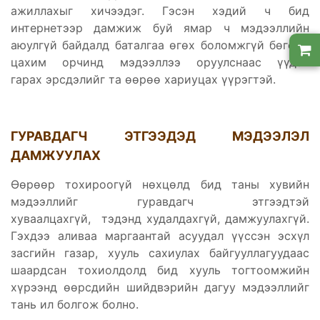
ажиллахыг хичээдэг. Гэсэн хэдий ч бид
интернетээр дамжиж буй ямар ч мэдээллийн
аюулгүй байдалд баталгаа өгөх боломжгүй бөгөөд
цахим орчинд мэдээллээ оруулснаас үүдэн
гарах эрсдэлийг та өөрөө хариуцах үүрэгтэй.
ГУРАВДАГЧ ЭТГЭЭДЭД МЭДЭЭЛЭЛ
ДАМЖУУЛАХ
Өөрөөр тохироогүй нөхцөлд бид таны хувийн
мэдээллийг гуравдагч этгээдтэй
хуваалцахгүй, тэдэнд худалдахгүй, дамжуулахгүй.
Гэхдээ аливаа маргаантай асуудал үүссэн эсхүл
засгийн газар, хууль сахиулах байгууллагуудаас
шаардсан тохиолдолд бид хууль тогтоомжийн
хүрээнд өөрсдийн шийдвэрийн дагуу мэдээллийг
тань ил болгож болно.