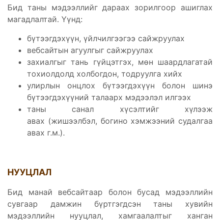
Бид таны мэдээллийг дараах зорилгоор ашиглах
магадлалтай. Үүнд:
бүтээгдэхүүн, үйлчилгээгээ сайжруулах
вебсайтын агуулгыг сайжруулах
захиалгыг тань гүйцэтгэх, мөн шаардлагатай
тохиолдолд холбогдон, тодруулга хийх
улирлын онцлох бүтээгдэхүүн болон шинэ
бүтээгдэхүүний талаарх мэдээлэл илгээх
таны санал хүсэлтийг хүлээж
авах (жишээлбэл, богино хэмжээний судалгаа
авах г.м.).
НУУЦЛАЛ
Бид манай вебсайтаар болон бусад мэдээллийн
сувгаар дамжин бүртгэгдсэн таны хувийн
мэдээллийн нууцлал, хамгаалалтыг ханган