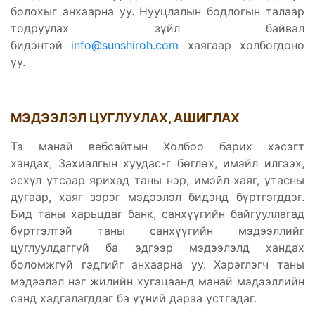
болохыг анхаарна уу. Нууцлалын бодлогын талаар
тодруулах зүйл байвал
бидэнтэй
info@sunshiroh.com
хаягаар холбогдоно
уу.
МЭДЭЭЛЭЛ ЦУГЛУУЛАХ, АШИГЛАХ
Та манай вебсайтын Холбоо барих хэсэгт
хандах, Захиалгын хуудас-г бөглөх, имэйл илгээх,
эсхүл утсаар ярихад таны нэр, имэйл хаяг, утасны
дугаар, хаяг зэрэг мэдээлэл бидэнд бүртгэгддэг.
Бид таны харьцдаг банк, санхүүгийн байгууллагад
бүртгэлтэй таны санхүүгийн мэдээллийг
цуглуулдаггүй ба эдгээр мэдээлэлд хандах
боломжгүй гэдгийг анхаарна уу. Хэрэглэгч таны
мэдээлэл нэг жилийн хугацаанд манай мэдээллийн
санд хадгалагддаг ба үүний дараа устгадаг.