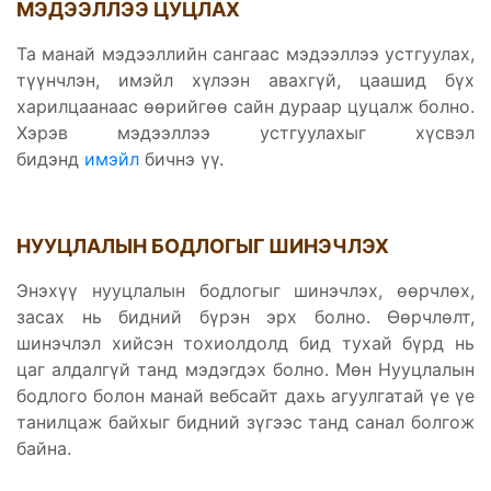
МЭДЭЭЛЛЭЭ ЦУЦЛАХ
Та манай мэдээллийн сангаас мэдээллээ устгуулах,
түүнчлэн, имэйл хүлээн авахгүй, цаашид бүх
харилцаанаас өөрийгөө сайн дураар цуцалж болно.
Хэрэв мэдээллээ устгуулахыг хүсвэл
бидэнд
имэйл
бичнэ үү.
НУУЦЛАЛЫН БОДЛОГЫГ ШИНЭЧЛЭХ
Энэхүү нууцлалын бодлогыг шинэчлэх, өөрчлөх,
засах нь бидний бүрэн эрх болно. Өөрчлөлт,
шинэчлэл хийсэн тохиолдолд бид тухай бүрд нь
цаг алдалгүй танд мэдэгдэх болно. Мөн Нууцлалын
бодлого болон манай вебсайт дахь агуулгатай үе үе
танилцаж байхыг бидний зүгээс танд санал болгож
байна.