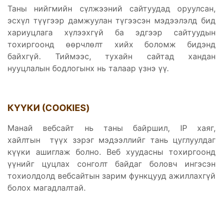
Таны нийгмийн сүлжээний сайтуудад оруулсан,
эсхүл түүгээр дамжуулан түгээсэн мэдээлэлд бид
хариуцлага хүлээхгүй ба эдгээр сайтуудын
тохиргоонд өөрчлөлт хийх боломж бидэнд
байхгүй. Тиймээс, тухайн сайтад хандан
нууцлалын бодлогынх нь талаар үзнэ үү.
КҮҮКИ (COOKIES)
Манай вебсайт нь таны байршил, IP хаяг,
хайлтын түүх зэрэг мэдээллийг тань цуглуулдаг
күүки ашиглаж болно. Веб хуудасны тохиргоонд
үүнийг цуцлах сонголт байдаг боловч ингэсэн
тохиолдолд вебсайтын зарим функцууд ажиллахгүй
болох магадлалтай.