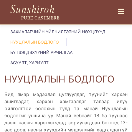
Sunshiroh
PURE CASHMERE
ЗАХИАЛАГЧИЙН ҮЙЛЧИЛГЭЭНИЙ НӨХЦЛҮҮД
НУУЦЛАЛЫН БОДЛОГО
БҮТЭЭГДЭХҮҮНИЙ АРЧИЛГАА
АСУУЛТ, ХАРИУЛТ
НУУЦЛАЛЫН БОДЛОГО
Бид ямар мэдээлэл цуглуулдаг, түүнийг хэрхэн
ашигладаг, хэрхэн хамгаалдаг талаар илүү
ойлголттой болохын тулд та манай Нууцлалын
бодлогыг уншина уу. Манай вебсайт 18 ба түүнээс
дээш насны хэрэглэгчдэд зориулагдсан бөгөөд 13-
аас доош насны хүүхдийн мэдээллийг хадгалдаггүй